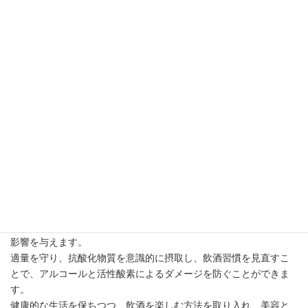
質の良い睡眠
睡眠
は、体を修復し、肝臓の機能を回復させる大切な
時間です。飲酒の翌日は、睡眠をしっかりとり、体を
休めるように心掛けましょう。
休肝日を設ける
毎日飲酒するのではなく、休肝日を設けることで、肝
臓の負担を軽減し、活性酸素の発生を抑えやすくなり
ます。週に2日以上、
アルコールを摂取しない日を作
る
と良いでしょう。
まとめ
アルコールは楽しむ程度であれば問題ありませんが、過度な飲酒
は活性酸素の生成を増やし、肝臓をはじめとして体内の健康に悪
影響を与えます。
適量を守り、抗酸化物質を意識的に摂取し、飲酒習慣を見直すこ
とで、アルコールと活性酸素によるダメージを防ぐことができま
す。
健康的な生活を保ちつつ、飲酒を楽しむ方法を取り入れ、美容と